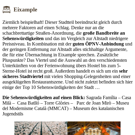
Eixample
Ziemlich beispielhaft! Dieser Stadtteil beeindruckt gleich durch
mehrere Faktoren auf einen Schlag. Denke nur an die
schachbrettartige Straßen-Anordnung, die
große Bandbreite an
Sehenswürdigkeiten
und das im Vergleich zur Altstadt niedrigere
Preisniveau. In Kombination mit der
guten ÖPNV-Anbindung
und
der geringen Entfernung zur Altstadt alles stichhaltige Argumente,
die für eine Übernachtung in Eixample sprechen. Zusätzliche
Pluspunkte? Das Viertel und die Auswahl an den verschiedensten
Unterkünften von der Ferienwohnung übers Hostel bis zum 5-
Sterne-Hotel ist recht groß. Außerdem handelt es sich um ein
sehr
sicheres Stadtviertel
mit vielen Shopping-Gelegenheiten und einer
ausgeklügelten Restaurantszene. Und nicht zuletzt befinden sich hier
einige der Top 10 Sehenswürdigkeiten der Stadt …
Die Sehenswürdigkeiten auf einen Blick:
Sagrada Família – Casa
Milà – Casa Batlló – Torre Glòries – Parc de Joan Mirò – Museu
del Modernisme Català (MMCAT) – Museum des katalanischen
Jugendstils