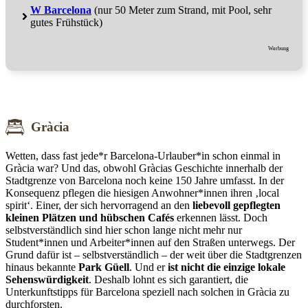
W Barcelona
(nur 50 Meter zum Strand, mit Pool, sehr
gutes Frühstück)
Werbung
Gràcia
Wetten, dass fast jede*r Barcelona-Urlauber*in schon einmal in
Gràcia war? Und das, obwohl Gràcias Geschichte innerhalb der
Stadtgrenze von Barcelona noch keine 150 Jahre umfasst. In der
Konsequenz pflegen die hiesigen Anwohner*innen ihren ‚local
spirit‘. Einer, der sich hervorragend an den
liebevoll gepflegten
kleinen Plätzen und hübschen Cafés
erkennen lässt. Doch
selbstverständlich sind hier schon lange nicht mehr nur
Student*innen und Arbeiter*innen auf den Straßen unterwegs. Der
Grund dafür ist – selbstverständlich – der weit über die Stadtgrenzen
hinaus bekannte
Park Güell
. Und er
ist nicht die einzige lokale
Sehenswürdigkeit
. Deshalb lohnt es sich garantiert, die
Unterkunftstipps für Barcelona speziell nach solchen in Gràcia zu
durchforsten.