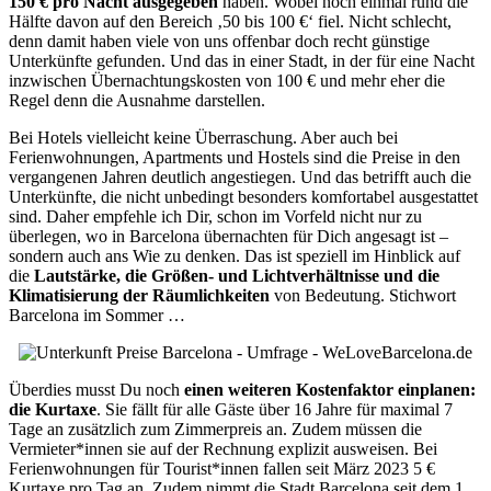
150 € pro Nacht ausgegeben
haben. Wobei noch einmal rund die
Hälfte davon auf den Bereich ‚50 bis 100 €‘ fiel. Nicht schlecht,
denn damit haben viele von uns offenbar doch recht günstige
Unterkünfte gefunden. Und das in einer Stadt, in der für eine Nacht
inzwischen Übernachtungskosten von 100 € und mehr eher die
Regel denn die Ausnahme darstellen.
Bei Hotels vielleicht keine Überraschung. Aber auch bei
Ferienwohnungen, Apartments und Hostels sind die Preise in den
vergangenen Jahren deutlich angestiegen. Und das betrifft auch die
Unterkünfte, die nicht unbedingt besonders komfortabel ausgestattet
sind. Daher empfehle ich Dir, schon im Vorfeld nicht nur zu
überlegen, wo in Barcelona übernachten für Dich angesagt ist –
sondern auch ans Wie zu denken. Das ist speziell im Hinblick auf
die
Lautstärke, die Größen- und Lichtverhältnisse und die
Klimatisierung der Räumlichkeiten
von Bedeutung. Stichwort
Barcelona im Sommer …
Überdies musst Du noch
einen weiteren Kostenfaktor einplanen:
die Kurtaxe
. Sie fällt für alle Gäste über 16 Jahre für maximal 7
Tage an zusätzlich zum Zimmerpreis an. Zudem müssen die
Vermieter*innen sie auf der Rechnung explizit ausweisen. Bei
Ferienwohnungen für Tourist*innen fallen seit März 2023 5 €
Kurtaxe pro Tag an. Zudem nimmt die Stadt Barcelona seit dem 1.