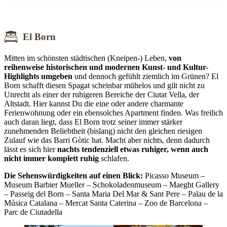
El Born
Mitten im schönsten städtischen (Kneipen-) Leben,
von
reihenweise historischen und modernen Kunst- und Kultur-
Highlights umgeben
und dennoch gefühlt ziemlich im Grünen? El
Born schafft diesen Spagat scheinbar mühelos und gilt nicht zu
Unrecht als einer der ruhigeren Bereiche der Ciutat Vella, der
Altstadt. Hier kannst Du die eine oder andere charmante
Ferienwohnung oder ein ebensolches Apartment finden. Was freilich
auch daran liegt, dass El Born trotz seiner immer stärker
zunehmenden Beliebtheit (bislang) nicht den gleichen riesigen
Zulauf wie das Barri Gòtic hat. Macht aber nichts, denn dadurch
lässt es sich hier
nachts tendenziell etwas ruhiger, wenn auch
nicht immer komplett ruhig
schlafen.
Die Sehenswürdigkeiten auf einen Blick:
Picasso Museum –
Museum Barbier Mueller – Schokoladenmuseum – Maeght Gallery
– Passeig del Born – Santa Maria Del Mar & Sant Pere – Palau de la
Música Catalana – Mercat Santa Caterina – Zoo de Barcelona –
Parc de Ciutadella