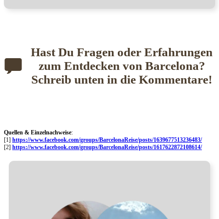
Hast Du Fragen oder Erfahrungen
zu
m Entdecken von Barcelona?
Schreib unten in die Kommentare!
Quellen & Einzelnachweise
:
[1]
https://www.facebook.com/groups/BarcelonaReise/posts/1639677513236483/
[2]
https://www.facebook.com/groups/BarcelonaReise/posts/1617622872108614/