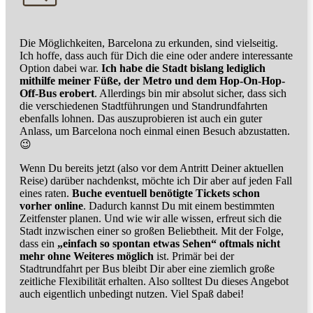
Die Möglichkeiten, Barcelona zu erkunden, sind vielseitig.
Ich hoffe, dass auch für Dich die eine oder andere interessante
Option dabei war.
Ich habe die Stadt bislang lediglich
mithilfe meiner Füße, der Metro und dem Hop-On-Hop-
Off-Bus erobert
. Allerdings bin mir absolut sicher, dass sich
die verschiedenen Stadtführungen und Standrundfahrten
ebenfalls lohnen. Das auszuprobieren ist auch ein guter
Anlass, um Barcelona noch einmal einen Besuch abzustatten.
😉
Wenn Du bereits jetzt (also vor dem Antritt Deiner aktuellen
Reise) darüber nachdenkst, möchte ich Dir aber auf jeden Fall
eines raten.
Buche eventuell benötigte Tickets schon
vorher online
. Dadurch kannst Du mit einem bestimmten
Zeitfenster planen. Und wie wir alle wissen, erfreut sich die
Stadt inzwischen einer so großen Beliebtheit. Mit der Folge,
dass ein
„einfach so spontan etwas Sehen“ oftmals nicht
mehr ohne Weiteres möglich
ist. Primär bei der
Stadtrundfahrt per Bus bleibt Dir aber eine ziemlich große
zeitliche Flexibilität erhalten. Also solltest Du dieses Angebot
auch eigentlich unbedingt nutzen. Viel Spaß dabei!