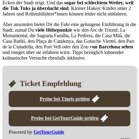
Ecken der Stadt zeigt. Und das
sogar bei schlechtem Wetter, weil
die Tuk Tuks ja überdacht sind
. Kleiner Haken: Kinder unter 2
Jahren und Rollstuhlfahrer*innen können leider nicht mitfahren.
Aber ansonsten bietet Dir die Fahr eine gelungene Einführung in die
Stadt, zumal Du
viele Höhepunkte
wie den Arc de Triomf, La
Monumental, die Sagrada Família, La Pedrera, die Casa Milà, die
Casa Batlló, den Plaça de Catalunya, das Gotische Viertel, den Parc
de la Ciutadella, den Port Vell oder den Zoo v
on Barcelona sehen
und einiges über sie erfahren wirst. Tipps bezüglich lohnender
kulinarischer Versuche ebenfalls inklusive.
Ticket Empfehlung
Preise bei Tiqets prüfen
Preise bei GetYourGuide prüfen
Powered by
GetYourGuide
Werbung