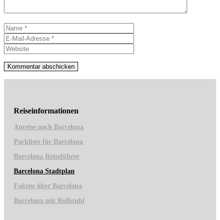
Name
E-
Mail-
Website
Adresse
Reiseinformationen
Anreise nach Barcelona
Packliste für Barcelona
Barcelona Reiseführer
Barcelona Stadtplan
Fakten über Barcelona
Barcelona mit Rollstuhl