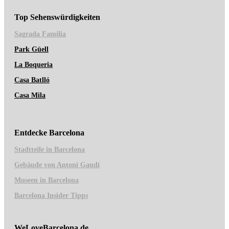
Top Sehenswürdigkeiten
Sagrad
a Família
Park Güell
La Boqueria
Casa Batlló
Casa Mila
Entdecke Barcelona
Stadtteile in Barcelona
Gebäude von Antoni Gaudí
Museen in Barcelona
Barcelona Insider Tipps
WeLoveBarcelona.de