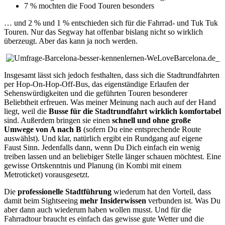
7 % mochten die Food Touren besonders
… und 2 % und 1 % entschieden sich für die Fahrrad- und Tuk Tuk
Touren. Nur das Segway hat offenbar bislang nicht so wirklich
überzeugt. Aber das kann ja noch werden.
Insgesamt lässt sich jedoch festhalten, dass sich die Stadtrundfahrten
per Hop-On-Hop-Off-Bus, das eigenständige Erlaufen der
Sehenswürdigkeiten und die geführten Touren besonderer
Beliebtheit erfreuen. Was meiner Meinung nach auch auf der Hand
liegt, weil die
Busse für die Stadtrundfahrt wirklich komfortabel
sind. Außerdem bringen sie einen
schnell und ohne große
Umwege von A nach B
(sofern Du eine entsprechende Route
auswählst). Und klar, natürlich ergibt ein Rundgang auf eigene
Faust Sinn. Jedenfalls dann, wenn Du Dich einfach ein wenig
treiben lassen und an beliebiger Stelle länger schauen möchtest. Eine
gewisse Ortskenntnis und Planung (in Kombi mit einem
Metroticket) vorausgesetzt.
Die
professionelle Stadtführung
wiederum hat den Vorteil, dass
damit beim Sightseeing
mehr Insiderwissen
verbunden ist. Was Du
aber dann auch wiederum haben wollen musst. Und für die
Fahrradtour braucht es einfach das gewisse gute Wetter und die