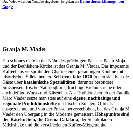
Das Video wird von Youtube eingebettet. Es gelten die
Datenschutzerklärungen von
Google
.
Granja M. Viader
Ein schönes Café in der Nähe des prächtigen Palastes Palau Moja
und der Bethlehem-Kirche ist das Granja M. Viader. Das imposante
Kaffeehaus versprüht den Charme einer geräumigen Kantine mit
historischen Stilelementen.
Seit dem Jahr 1870
freuen sich hier die
Gäste über
katalanische Spezialitäten
, darunter besondere
Süßspeisen, frische Naturjoghurts, fruchtige Brotaufstriche oder
auch deftige Wurst- und Käseteller. Als Traditionsbetrieb der Familie
Marc Viader setzte man stets auf eine
eigene, nachhaltige und
regionale Produktionskette
mit frischen Zutaten. Oftmals
ausgezeichnet und von der Presse hervorgehoben, hat das Granja M.
Viader den Übergang in die Moderne gemeistert.
Höhepunkte sind
der Käsekuchen, die Crema Catalana
, der Schokoladen-
Milchshake und die verschiedenen Kaffee-Mixgetränke.