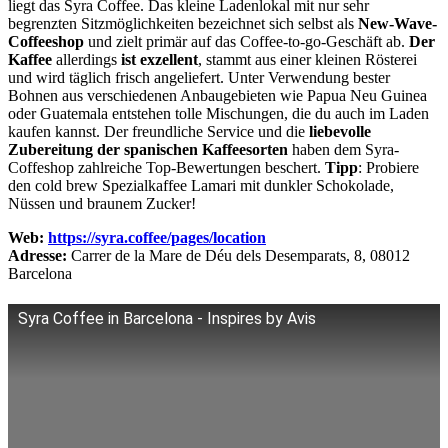
liegt das Syra Coffee. Das kleine Ladenlokal mit nur sehr
begrenzten Sitzmöglichkeiten bezeichnet sich selbst als
New-Wave-
Coffeeshop
und zielt primär auf das Coffee-to-go-Geschäft ab.
Der
Kaffee
allerdings
ist exzellent
, stammt aus einer kleinen Rösterei
und wird täglich frisch angeliefert. Unter Verwendung bester
Bohnen aus verschiedenen Anbaugebieten wie Papua Neu Guinea
oder Guatemala entstehen tolle Mischungen, die du auch im Laden
kaufen kannst. Der freundliche Service und die
liebevolle
Zubereitung der spanischen Kaffeesorten
haben dem Syra-
Coffeshop zahlreiche Top-Bewertungen beschert.
Tipp
: Probiere
den cold brew Spezialkaffee Lamari mit dunkler Schokolade,
Nüssen und braunem Zucker!
Web:
https://syra.coffee/pages/location
Adresse:
Carrer de la Mare de Déu dels Desemparats, 8, 08012
Barcelona
Syra Coffee in Barcelona - Inspires by Avis