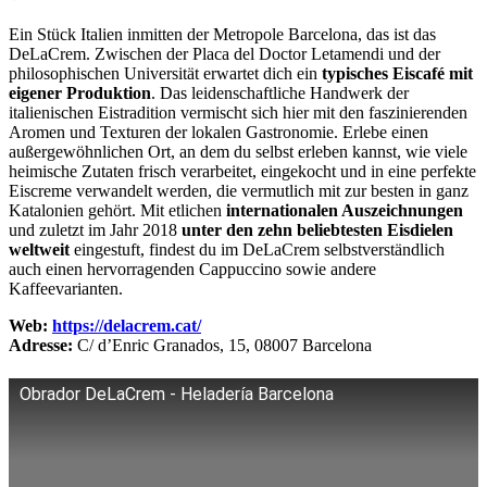
Ein Stück Italien inmitten der Metropole Barcelona, das ist das
DeLaCrem. Zwischen der Placa del Doctor Letamendi und der
philosophischen Universität erwartet dich ein
typisches Eiscafé mit
eigener Produktion
. Das leidenschaftliche Handwerk der
italienischen Eistradition vermischt sich hier mit den faszinierenden
Aromen und Texturen der lokalen Gastronomie. Erlebe einen
außergewöhnlichen Ort, an dem du selbst erleben kannst, wie viele
heimische Zutaten frisch verarbeitet, eingekocht und in eine perfekte
Eiscreme verwandelt werden, die vermutlich mit zur besten in ganz
Katalonien gehört. Mit etlichen
internationalen Auszeichnungen
und zuletzt im Jahr 2018
unter den zehn beliebtesten Eisdielen
weltweit
eingestuft, findest du im DeLaCrem selbstverständlich
auch einen hervorragenden Cappuccino sowie andere
Kaffeevarianten.
Web:
https://delacrem.cat/
Adresse:
C/ d’Enric Granados, 15, 08007 Barcelona
Obrador DeLaCrem - Heladería Barcelona