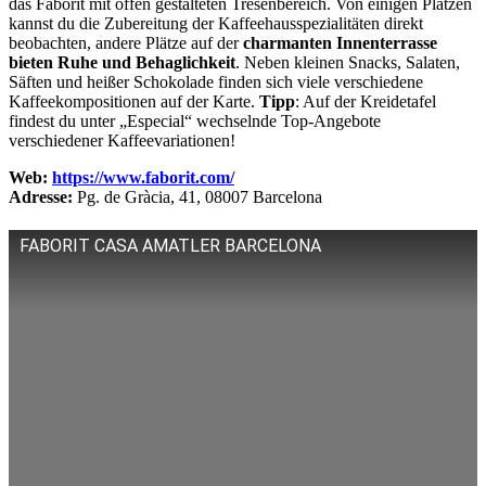
das Faborit mit offen gestalteten Tresenbereich. Von einigen Plätzen
kannst du die Zubereitung der Kaffeehausspezialitäten direkt
beobachten, andere Plätze auf der
charmanten Innenterrasse
bieten Ruhe und Behaglichkeit
. Neben kleinen Snacks, Salaten,
Säften und heißer Schokolade finden sich viele verschiedene
Kaffeekompositionen auf der Karte.
Tipp
: Auf der Kreidetafel
findest du unter „Especial“ wechselnde Top-Angebote
verschiedener Kaffeevariationen!
Web:
https://www.faborit.com/
Adresse:
Pg. de Gràcia, 41, 08007 Barcelona
FABORIT CASA AMATLER BARCELONA