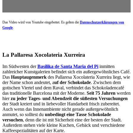
Das Video wird von Youtube eingebettet. Es gelten die
Datenschutzerklärungen von
Google
.
La Pallaresa Xocolateria Xurreira
Im Südwesten der
Basilika de Santa Maria del Pi
inmitten
zahlreicher Kunstgalerien befindet sich ein außergewöhnliches Café.
Das
Hauptaugenmerk
des Pallaresa Xocolateria Xurreira liegt, wie
der Name schon andeutet, a
uf der Schokolade
. Zwischen dem
gotischen Viertel und dem Raval, verbindet das Schokoladencafé
das traditionelle Barcelona mit der Moderne.
Seit 75 Jahren
werden
hier
zu jeder Tages- und Abendzeit die süßesten Versuchungen
der Stadt kreiert und in liebevoller Handarbeit frisch zubereitet.
Auch wenn das Innenambiente nicht gerade außergewöhnlich
anmutet, so solltest du
unbedingt eine Tasse Schokolade
versuchen
, denn die ist mit Sicherheit eine der besten der Stadt.
Außerdem stehen viele kleine Kuchen, Gebäck und verschiedene
Kaffeespezialitäten auf der Karte.