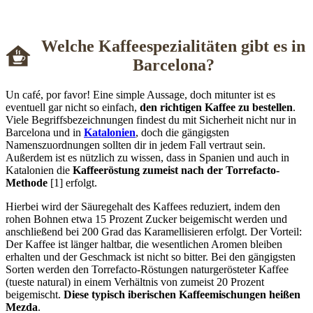
Welche Kaffeespezialitäten gibt es in
Barcelona?
Un café, por favor! Eine simple Aussage, doch mitunter ist es
eventuell gar nicht so einfach,
den richtigen Kaffee zu bestellen
.
Viele Begriffsbezeichnungen findest du mit Sicherheit nicht nur in
Barcelona und in
Katalonien
, doch die gängigsten
Namenszuordnungen sollten dir in jedem Fall vertraut sein.
Außerdem ist es nützlich zu wissen, dass in Spanien und auch in
Katalonien die
Kaffeeröstung zumeist nach der Torrefacto-
Methode
[1] erfolgt.
Hierbei wird der Säuregehalt des Kaffees reduziert, indem den
rohen Bohnen etwa 15 Prozent Zucker beigemischt werden und
anschließend bei 200 Grad das Karamellisieren erfolgt. Der Vorteil:
Der Kaffee ist länger haltbar, die wesentlichen Aromen bleiben
erhalten und der Geschmack ist nicht so bitter. Bei den gängigsten
Sorten werden den Torrefacto-Röstungen naturgerösteter Kaffee
(tueste natural) in einem Verhältnis von zumeist 20 Prozent
beigemischt.
Diese typisch iberischen Kaffeemischungen heißen
Mezda
.