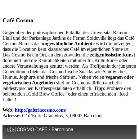
Café Cosmo
Gegenüber der philosophischen Fakultät der Universität Ramon
Llull und der Parkanlage Jardins de Ferran Soldevilla liegt das Café
Cosmo. Bereits das
ungewöhnliche Ambiente
wird dir aufzeigen,
dass die Location kein klassisches Café im eigentlichen Sinne ist.
Das Cosmo ist ein Ort, an dem zuweilen die
zeitgenössische Kunst
dominiert und die Räumlichkeiten mitunter für Kulturkurse oder
andere Veranstaltungen genutzt werden. Als Treffpunkt der jüngeren
Generationen bietet das Cosmo frische Snacks wie Sandwiches,
Humus, Joghurts und frische Säfte an. Neben vielen
veganen oder
vegetarischen Angeboten
sind im Cosmo natürlich auch die
landestypischen Kaffeespezialitäten erhältlich.
Tipp
: Probiere den
belebenden „Cold Brew Coffee“ oder einen erfrischenden „Iced
Latte“!
Web:
http://galeriacosmo.com/
Adresse:
C/ d’Enric Granados, 3, 08007 Barcelona
🇪🇸 COSMO CAFE - Barcelona