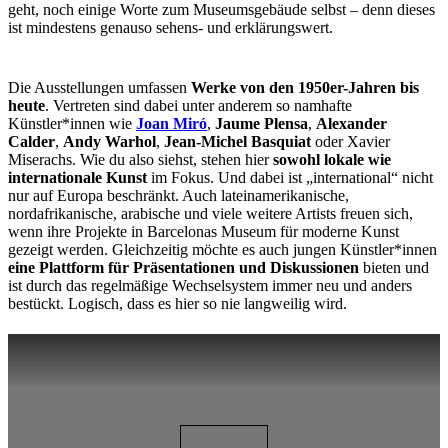
geht, noch einige Worte zum Museumsgebäude selbst – denn dieses
ist mindestens genauso sehens- und erklärungswert.
Die Ausstellungen umfassen
Werke von den 1950er-Jahren bis
heute
. Vertreten sind dabei unter anderem so namhafte
Künstler*innen wie
Joan Miró
,
Jaume Plensa
,
Alexander
Calder
,
Andy Warhol
,
Jean-Michel Basquiat
oder Xavier
Miserachs. Wie du also siehst, stehen hier
sowohl lokale wie
internationale Kunst
im Fokus. Und dabei ist „international“ nicht
nur auf Europa beschränkt. Auch lateinamerikanische,
nordafrikanische, arabische und viele weitere Artists freuen sich,
wenn ihre Projekte in Barcelonas Museum für moderne Kunst
gezeigt werden. Gleichzeitig möchte es auch jungen Künstler*innen
eine Plattform für Präsentationen und Diskussionen
bieten und
ist durch das regelmäßige Wechselsystem immer neu und anders
bestückt. Logisch, dass es hier so nie langweilig wird.