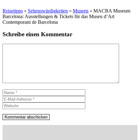
Reisetipps
»
Sehenswürdigkeiten
»
Museen
»
MACBA Museum
Barcelona: Ausstellungen & Tickets für das Museu d’Art
Contemporani de Barcelona
Schreibe einen Kommentar
Kommentar
Name
E-
Mail-
Website
Adresse