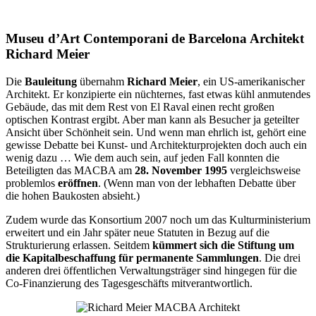
Museu d’Art Contemporani de Barcelona Architekt
Richard Meier
Die
Bauleitung
übernahm
Richard Meier
, ein US-amerikanischer
Architekt. Er konzipierte ein nüchternes, fast etwas kühl anmutendes
Gebäude, das mit dem Rest von El Raval einen recht großen
optischen Kontrast ergibt. Aber man kann als Besucher ja geteilter
Ansicht über Schönheit sein. Und wenn man ehrlich ist, gehört eine
gewisse Debatte bei Kunst- und Architekturprojekten doch auch ein
wenig dazu … Wie dem auch sein, auf jeden Fall konnten die
Beteiligten das MACBA am
28. November 1995
vergleichsweise
problemlos
eröffnen
. (Wenn man von der lebhaften Debatte über
die hohen Baukosten absieht.)
Zudem wurde das Konsortium 2007 noch um das Kulturministerium
erweitert und ein Jahr später neue Statuten in Bezug auf die
Strukturierung erlassen. Seitdem
kümmert sich die Stiftung um
die Kapitalbeschaffung für permanente Sammlungen
. Die drei
anderen drei öffentlichen Verwaltungsträger sind hingegen für die
Co-Finanzierung des Tagesgeschäfts mitverantwortlich.