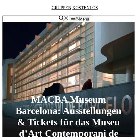
Zum
GRUPPEN
KOSTENLOS
Inhalt
springen
Menü
MACBA Museum
Barcelona: Ausstellungen
& Tickets für das Museu
d’Art Contemporani de