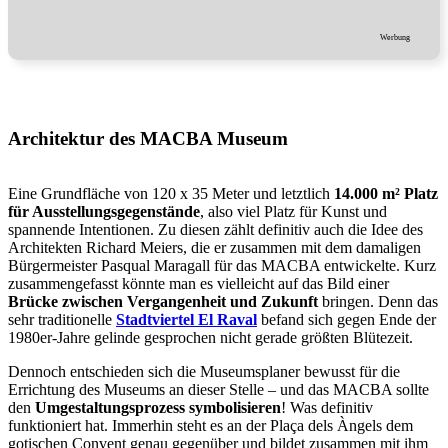
Werbung
Architektur des MACBA Museum
Eine Grundfläche von 120 x 35 Meter und letztlich
14.000 m² Platz
für Ausstellungsgegenstände
, also viel Platz für Kunst und
spannende Intentionen. Zu diesen zählt definitiv auch die Idee des
Architekten Richard Meiers, die er zusammen mit dem damaligen
Bürgermeister Pasqual Maragall für das MACBA entwickelte. Kurz
zusammengefasst könnte man es vielleicht auf das Bild einer
Brücke zwischen Vergangenheit und Zukunft
bringen. Denn das
sehr traditionelle
Stadtviertel El Raval
befand sich gegen Ende der
1980er-Jahre gelinde gesprochen nicht gerade größten Blütezeit.
Dennoch entschieden sich die Museumsplaner bewusst für die
Errichtung des Museums an dieser Stelle – und das MACBA sollte
den
Umgestaltungsprozess symbolisieren
! Was definitiv
funktioniert hat. Immerhin steht es an der Plaça dels Àngels dem
gotischen Convent genau gegenüber und bildet zusammen mit ihm