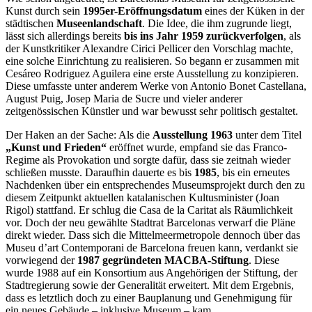
Kunst durch sein
1995er-Eröffnungsdatum
eines der Küken in der
städtischen
Museenlandschaft
. Die Idee, die ihm zugrunde liegt,
lässt sich allerdings bereits
bis ins Jahr 1959 zurückverfolgen
, als
der Kunstkritiker Alexandre Cirici Pellicer den Vorschlag machte,
eine solche Einrichtung zu realisieren. So begann er zusammen mit
Cesáreo Rodriguez Aguilera eine erste Ausstellung zu konzipieren.
Diese umfasste unter anderem Werke von Antonio Bonet Castellana,
August Puig, Josep Maria de Sucre und vieler anderer
zeitgenössischen Künstler und war bewusst sehr politisch gestaltet.
Der Haken an der Sache: Als die
Ausstellung 1963
unter dem Titel
„Kunst und Frieden“
eröffnet wurde, empfand sie das Franco-
Regime als Provokation und sorgte dafür, dass sie zeitnah wieder
schließen musste. Daraufhin dauerte es bis
1985
, bis ein erneutes
Nachdenken über ein entsprechendes Museumsprojekt durch den zu
diesem Zeitpunkt aktuellen katalanischen Kultusminister (Joan
Rigol) stattfand. Er schlug die Casa de la Caritat als Räumlichkeit
vor. Doch der neu gewählte Stadtrat Barcelonas verwarf die Pläne
direkt wieder. Dass sich die Mittelmeermetropole dennoch über das
Museu d’art Contemporani de Barcelona freuen kann, verdankt sie
vorwiegend der
1987 gegründeten MACBA-Stiftung
. Diese
wurde 1988 auf ein Konsortium aus Angehörigen der Stiftung, der
Stadtregierung sowie der Generalität erweitert. Mit dem Ergebnis,
dass es letztlich doch zu einer Bauplanung und Genehmigung für
ein neues Gebäude – inklusive Museum – kam.