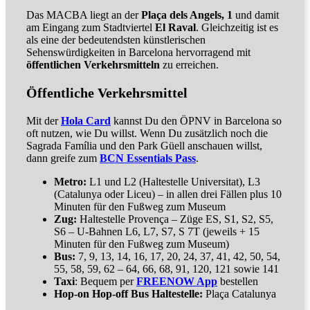
Das MACBA liegt an der
Plaça dels Angels, 1
und damit
am Eingang zum Stadtviertel
El Raval
. Gleichzeitig ist es
als eine der bedeutendsten künstlerischen
Sehenswürdigkeiten in Barcelona hervorragend mit
öffentlichen Verkehrsmitteln
zu erreichen.
Öffentliche Verkehrsmittel
Mit der
Hola Card
kannst Du den ÖPNV in Barcelona so
oft nutzen, wie Du willst. Wenn Du zusätzlich noch die
Sagrada Família und den Park Güell anschauen willst,
dann greife zum
BCN Essentials Pass
.
Metro:
L1 und L2 (Haltestelle Universitat), L3
(Catalunya oder Liceu) – in allen drei Fällen plus 10
Minuten für den Fußweg zum Museum
Zug:
Haltestelle Provença – Züge ES, S1, S2, S5,
S6 – U-Bahnen L6, L7, S7, S 7T (jeweils + 15
Minuten für den Fußweg zum Museum)
Bus:
7, 9, 13, 14, 16, 17, 20, 24, 37, 41, 42, 50, 54,
55, 58, 59, 62 – 64, 66, 68, 91, 120, 121 sowie 141
Taxi
: Bequem per
FREENOW App
bestellen
Hop-on Hop-off Bus Haltestelle:
Plaça Catalunya