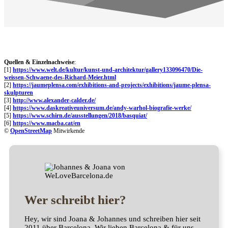
Quellen & Einzelnachweise
:
[1]
https://www.welt.de/kultur/kunst-und-architektur/gallery133096470/Die-
weissen-Schwaene-des-Richard-Meier.html
[2]
https://jaumeplensa.com/exhibitions-and-projects/exhibitions/jaume-plensa-
skulpturen
[3]
http://www.alexander-calder.de/
[4]
https://www.daskreativeuniversum.de/andy-warhol-biografie-werke/
[5]
https://www.schirn.de/ausstellungen/2018/basquiat/
[6]
https://www.macba.cat/en
©
OpenStreetMap
Mitwirkende
Wer schreibt hier?
Hey, wir sind Joana & Johannes und schreiben hier seit
2011 über Barcelona. Wir lieben Barcelona & für uns