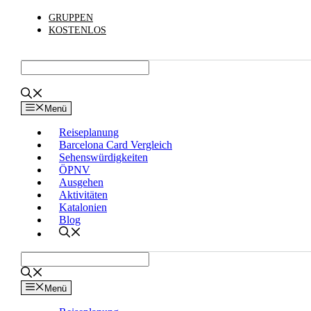
Zum
GRUPPEN
Inhalt
KOSTENLOS
springen
Menü
Reiseplanung
Barcelona Card Vergleich
Sehenswürdigkeiten
ÖPNV
Ausgehen
Aktivitäten
Katalonien
Blog
Menü