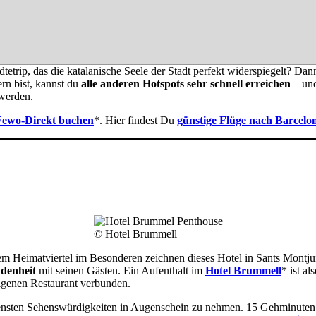
etrip, das die katalanische Seele der Stadt perfekt widerspiegelt? Dan
rn bist, kannst du
alle anderen Hotspots sehr schnell erreichen
– und
 werden.
Fewo-Direkt buchen
*. Hier findest Du
günstige Flüge nach Barcelo
© Hotel Brummell
 Heimatviertel im Besonderen zeichnen dieses Hotel in Sants Montjuic
ndenheit
mit seinen Gästen. Ein Aufenthalt im
Hotel Brummell
* ist a
igenen Restaurant verbunden.
iedensten Sehenswürdigkeiten in Augenschein zu nehmen. 15 Gehminute