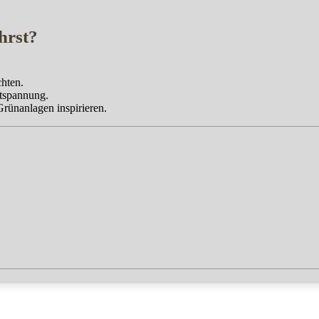
hrst?
chten.
ntspannung.
Grünanlagen inspirieren.