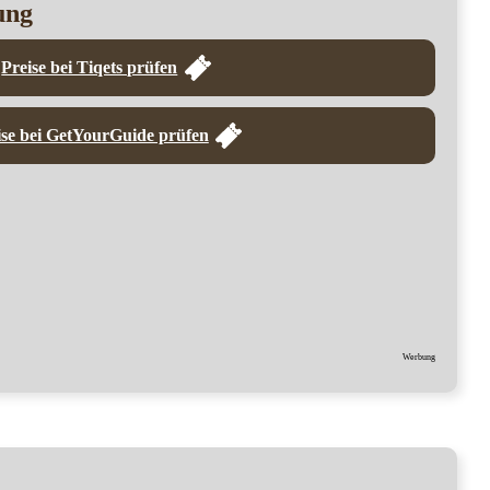
ung
Preise bei Tiqets prüfen
ise bei GetYourGuide prüfen
Werbung