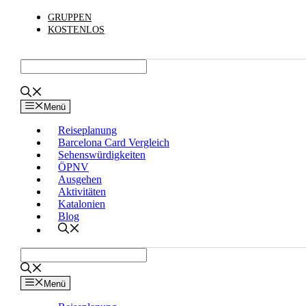
Zum
GRUPPEN
Inhalt
KOSTENLOS
springen
Menü
Reiseplanung
Barcelona Card Vergleich
Sehenswürdigkeiten
ÖPNV
Ausgehen
Aktivitäten
Katalonien
Blog
Menü